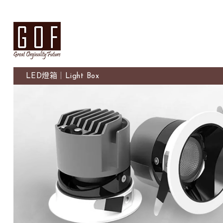
LED燈箱｜Light Box