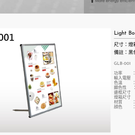
Light 
尺寸：燈箱
備註：黑
GLB-001
功率 ：
輸入電壓 ：D
色溫 ：27
顯色性 ：
邊框尺寸 ：
燈箱尺寸 ：
材質 ：
顔色 ：