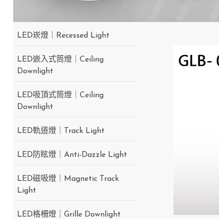
LED崁燈｜Recessed Light
LED嵌入式筒燈｜Ceiling
Downlight
LED吸頂式筒燈｜Ceiling
Downlight
LED軌道燈｜Track Light
LED防眩燈｜Anti-Dazzle Light
LED磁吸燈｜Magnetic Track
Light
LED格柵燈｜Grille Downlight