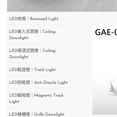
LED崁燈｜Recessed Light
LED嵌入式筒燈｜Ceiling
Downlight
LED吸頂式筒燈｜Ceiling
Downlight
LED軌道燈｜Track Light
LED防眩燈｜Anti-Dazzle Light
LED磁吸燈｜Magnetic Track
Light
LED格柵燈｜Grille Downlight