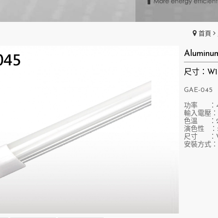
首頁
Alumin
尺寸：W15
GAE-045
功率 ：4
輸入電壓：D
色溫 ：27
演色性 ：>
尺寸 ：W1
安裝方式：