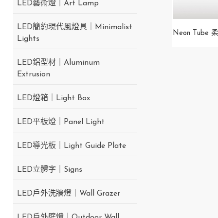
LED藝術燈｜Art Lamp
LED簡約現代風燈具｜Minimalist
Neon Tube
Lights
LED鋁型材｜Aluminum
Extrusion
LED燈箱｜Light Box
LED平板燈｜Panel Light
LED導光板｜Light Guide Plate
LED立體字｜Signs
LED戶外洗牆燈｜Wall Grazer
LED戶外壁燈｜Outdoor Wall