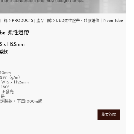
品目錄
PRODUCTS | 產品目錄
LED柔性燈帶、硅膠燈條｜Neon Tube
Tube 柔性燈帶
 x H25mm
製款
10mm
97（g/m）
15 x H25mm
180°
：正發光
：是
製款，下單1000m起
我要詢問