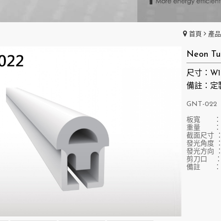
首頁
產
Neon 
尺寸：W15
備註：定
GNT-022
​板寬 ：
重量 ：2
截面尺寸 ：W
發光角度 ：
發光方向 
剪刀口 
備註 ：定