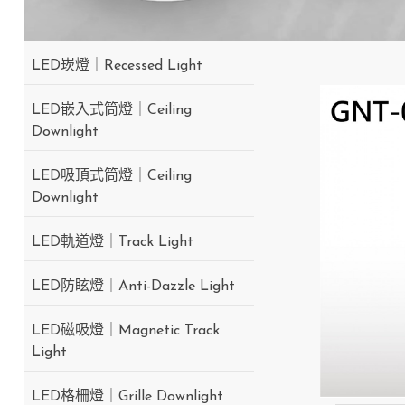
LED崁燈｜Recessed Light
LED嵌入式筒燈｜Ceiling
Downlight
LED吸頂式筒燈｜Ceiling
Downlight
LED軌道燈｜Track Light
LED防眩燈｜Anti-Dazzle Light
LED磁吸燈｜Magnetic Track
Light
LED格柵燈｜Grille Downlight